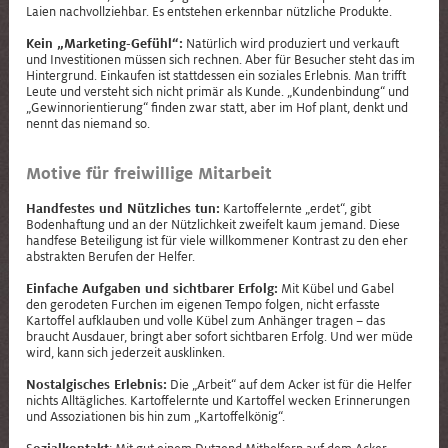
Laien nachvollziehbar. Es entstehen erkennbar nützliche Produkte.
Kein „Marketing-Gefühl“:
Natürlich wird produziert und verkauft
und Investitionen müssen sich rechnen. Aber für Besucher steht das im
Hintergrund. Einkaufen ist stattdessen ein soziales Erlebnis. Man trifft
Leute und versteht sich nicht primär als Kunde. „Kundenbindung“ und
„Gewinnorientierung“ finden zwar statt, aber im Hof plant, denkt und
nennt das niemand so.
Motive für freiwillige Mitarbeit
Handfestes und Nützliches tun:
Kartoffelernte „erdet“, gibt
Bodenhaftung und an der Nützlichkeit zweifelt kaum jemand. Diese
handfese Beteiligung ist für viele willkommener Kontrast zu den eher
abstrakten Berufen der Helfer.
Einfache Aufgaben und sichtbarer Erfolg:
Mit Kübel und Gabel
den gerodeten Furchen im eigenen Tempo folgen, nicht erfasste
Kartoffel aufklauben und volle Kübel zum Anhänger tragen – das
braucht Ausdauer, bringt aber sofort sichtbaren Erfolg. Und wer müde
wird, kann sich jederzeit ausklinken.
Nostalgisches Erlebnis:
Die „Arbeit“ auf dem Acker ist für die Helfer
nichts Alltägliches. Kartoffelernte und Kartoffel wecken Erinnerungen
und Assoziationen bis hin zum „Kartoffelkönig“.