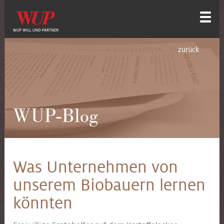
zurück
WUP-Blog
Was Unternehmen von
unserem Biobauern lernen
könnten