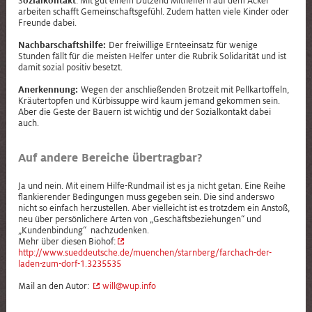
S
ozialkontakt
: Mit gut einem Dutzend Mithelfern auf dem Acker
arbeiten schafft Gemeinschaftsgefühl. Zudem hatten viele Kinder oder
Freunde dabei.
Nachbarschaftshilfe:
Der freiwillige Ernteeinsatz für wenige
Stunden fällt für die meisten Helfer unter die Rubrik Solidarität und ist
damit sozial positiv besetzt.
Anerkennung:
Wegen der anschließenden Brotzeit mit Pellkartoffeln,
Kräutertopfen und Kürbissuppe wird kaum jemand gekommen sein.
Aber die Geste der Bauern ist wichtig und der Sozialkontakt dabei
auch.
Auf andere Bereiche übertragbar?
Ja und nein. Mit einem Hilfe-Rundmail ist es ja nicht getan. Eine Reihe
flankierender Bedingungen muss gegeben sein. Die sind anderswo
nicht so einfach herzustellen. Aber vielleicht ist es trotzdem ein Anstoß,
neu über persönlichere Arten von „Geschäftsbeziehungen“ und
„Kundenbindung“ nachzudenken.
Mehr über diesen Biohof:
http://www.sueddeutsche.de/muenchen/starnberg/farchach-der-
laden-zum-dorf-1.3235535
Mail an den Autor:
will@wup.info