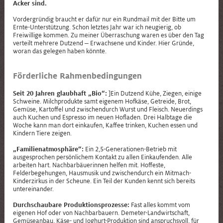
Acker sind.
Vordergründig braucht er dafür nur ein Rundmail mit der Bitte um
Ernte-Unterstützung. Schon letztes Jahr war ich neugierig, ob
Freiwillige kommen. Zu meiner Überraschung waren es über den Tag
verteilt mehrere Dutzend ‒ Erwachsene und Kinder. Hier Gründe,
woran das gelegen haben könnte.
Förderliche Rahmenbedingungen
Seit 20 Jahren glaubhaft „Bio“:
]Ein Dutzend Kühe, Ziegen, einige
Schweine. Milchprodukte samt eigenem Hofkäse, Getreide, Brot,
Gemüse, Kartoffel und zwischendurch Wurst und Fleisch. Neuerdings
auch Kuchen und Espresso im neuen Hofladen. Drei Halbtage die
Woche kann man dort einkaufen, Kaffee trinken, Kuchen essen und
Kindern Tiere zeigen.
„Familienatmosphäre“:
Ein 2,5-Generationen-Betrieb mit
ausgesprochen persönlichem Kontakt zu allen Einkaufenden. Alle
arbeiten hart. Nachbarbäuerinnen helfen mit. Hoffeste,
Felderbegehungen, Hausmusik und zwischendurch ein Mitmach-
Kinderzirkus in der Scheune. Ein Teil der Kunden kennt sich bereits
untereinander.
Durchschaubare Produktionsprozesse:
Fast alles kommt vom
eigenen Hof oder von Nachbarbauern. Demeter-Landwirtschaft,
Gemüseanbau, Käse- und Joghurt-Produktion sind anspruchsvoll, für