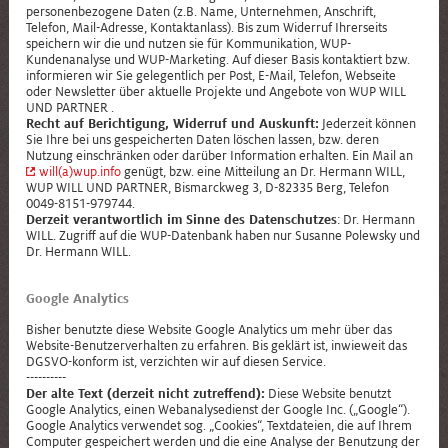
personenbezogene Daten (z.B. Name, Unternehmen, Anschrift,
Telefon, Mail-Adresse, Kontaktanlass). Bis zum Widerruf Ihrerseits
speichern wir die und nutzen sie für Kommunikation, WUP-
Kundenanalyse und WUP-Marketing. Auf dieser Basis kontaktiert bzw.
informieren wir Sie gelegentlich per Post, E-Mail, Telefon, Webseite
oder Newsletter über aktuelle Projekte und Angebote von WUP WILL
UND PARTNER .
Recht auf Berichtigung, Widerruf und
Auskunft
:
Jederzeit können
Sie Ihre bei uns gespeicherten Daten löschen lassen, bzw. deren
Nutzung einschränken oder darüber Information erhalten. Ein Mail an
will(a)wup.info
genügt, bzw. eine Mitteilung an Dr. Hermann WILL,
WUP WILL UND PARTNER, Bismarckweg 3, D-82335 Berg, Telefon
0049-8151-979744.
Derzeit verantwortlich im Sinne des Datenschutzes
: Dr. Hermann
WILL. Zugriff auf die WUP-Datenbank haben nur Susanne Polewsky und
Dr. Hermann WILL.
Google Analytics
Bisher benutzte diese Website Google Analytics um mehr über das
Website-Benutzerverhalten zu erfahren. Bis geklärt ist, inwieweit das
DGSVO-konform ist, verzichten wir auf diesen Service.
----------
Der alte Text (derzeit nicht zutreffend):
Diese Website benutzt
Google Analytics, einen Webanalysedienst der Google Inc. („Google“).
Google Analytics verwendet sog. „Cookies“, Textdateien, die auf Ihrem
Computer gespeichert werden und die eine Analyse der Benutzung der