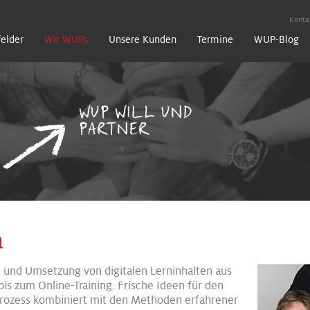
Konta
felder
Wir WUPs
Unsere Kunden
Termine
WUP-Blog
WUP WILL UND
PARTNER
a
und Umsetzung von digitalen Lerninhalten aus
bis zum Online-Training. Frische Ideen für den
prozess kombiniert mit den Methoden erfahrener