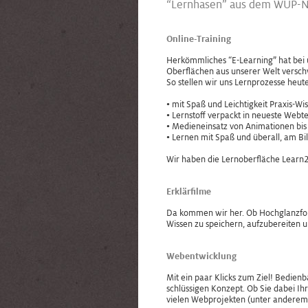
“Lernhasen” aus dem WUP-
Online-Training
Herkömmliches “E-Learning” hat bei 
Oberflächen aus unserer Welt versc
So stellen wir uns Lernprozesse heute
• mit Spaß und Leichtigkeit Praxis-Wi
• Lernstoff verpackt in neueste Webt
• Medieneinsatz von Animationen bis
• Lernen mit Spaß und überall, am Bi
Wir haben die Lernoberfläche Learn2Fl
Erklärfilme
Da kommen wir her. Ob Hochglanzform
Wissen zu speichern, aufzubereiten 
Webentwicklung
Mit ein paar Klicks zum Ziel! Bedienb
schlüssigen Konzept. Ob Sie dabei Ih
vielen Webprojekten (unter anderem