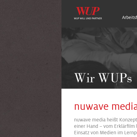
Arbeits
Wir WUPs
nuwave medi
nuwave media heißt Konzept 
einer Hand – vom Erklärfilm 
Einsatz von Medien im Lern