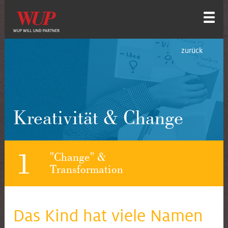
zurück
Kreativität & Change
1
"Change" &
Transformation
Das Kind hat viele Namen