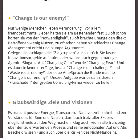
"Change is our enemy!"
Nur wenige Menschen lieben Veränderung - vor allem
fremdbestimmte. Lieber halten sie am Bestehenden fest. Zu oft schon
hörten sie von der "Notwendigkeit", zu oft brachte Change den direkt
Betroffenen wenig Nutzen, zu oft schon haben sie schlechtes Change
Management erlebt und plumpe Argumente.
Gelegentlich schlagen die "Zielgruppen" auch zurück. Sie lassen
Innovationsprojekte auflaufen oder wehren sich gegen markige
Agentur-Slogans: Aus "Changing Gear" wurde "Changing Fear". Und
es dauerte keine drei Tage, bis aus "Change is our challenge!" und
"Waste is our enemy!" der neue Anti-Spruch die Runde machte:
"Change is our enemy!". Unsere Aufgabe war es dann, diesen
"Flurschaden" der großen Consulting-Firma wieder zu heilen.
Glaubwürdige Ziele und Visionen
Es braucht positive Energie, Transparenz, Nachvollziehbarkeit und ein
Verständnis für Sinn und Nutzen, damit sich trotz aller Skepsis
möglichst viele auf den Weg machen. Klug auch, wenn alle frühzeitig
über den zu erwartenden Prozess und seine emotionalen Auf und Abs
Bescheid wissen - und auch über die Risiken des Nicht-Handelns.